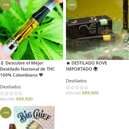
-13%
-10%
💧 Descubre el Mejor
🔥 DESTILADO ROVE
Destilado Nacional de THC
IMPORTADO 🌍
100% Colombiano 💚
Destilados
Destilados
$
89,900
$
99,900
$
69,900
$
80,000
-10%