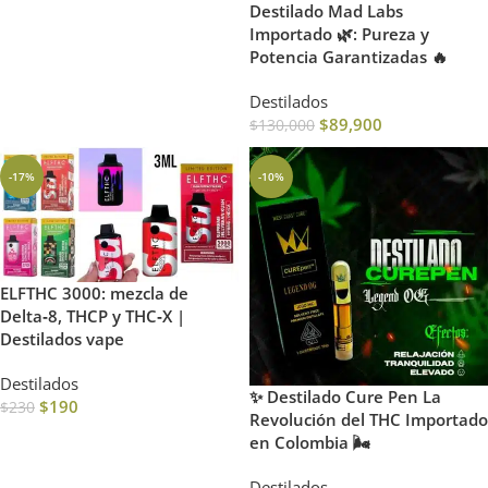
Destilado Mad Labs
Importado 🌿: Pureza y
Potencia Garantizadas 🔥
Destilados
$
89,900
$
130,000
-17%
-10%
ELFTHC 3000: mezcla de
Delta‑8, THCP y THC‑X |
Destilados vape
Destilados
✨ Destilado Cure Pen La
$
190
$
230
Revolución del THC Importado
en Colombia 🌬️
Destilados