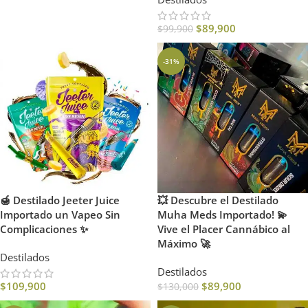
$
89,900
$
99,900
-31%
🍯 Destilado Jeeter Juice
💥 Descubre el Destilado
Importado un Vapeo Sin
Muha Meds Importado! 💫
Complicaciones ✨
Vive el Placer Cannábico al
Máximo 🚀
Destilados
Destilados
$
109,900
$
89,900
$
130,000