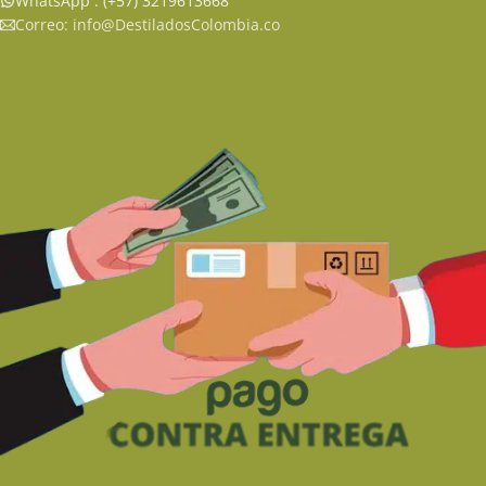
WhatsApp : (+57) 3219613668
Correo: info@DestiladosColombia.co