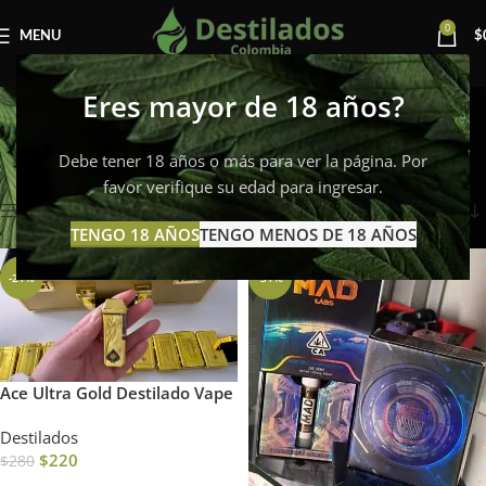
0
MENU
$
Destilados
Eres mayor de 18 años?
Colecciones
Debe tener 18 años o más para ver la página. Por
Inicio
Destilados
Mostrando los 9 resultados
favor verifique su edad para ingresar.
Mostrar barra lateral
TENGO 18 AÑOS
TENGO MENOS DE 18 AÑOS
-21%
-31%
Ace Ultra Gold Destilado Vape
Destilados
$
220
$
280