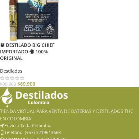
🥃 DESTILADO BIG CHIEF
IMPORTADO 🌍 100%
ORIGINAL
Destilados
$
89,900
$
99,900
TIENDA VIRTUAL PARA VENTA DE BATERIAS Y DESTILADOS THC
EN COLOMBIA
Envio a Toda Colombia
Telefono: (+57) 3219613668